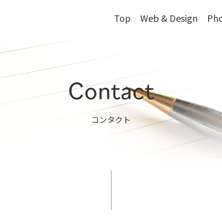
Top
Web & Design
Ph
Contact
コンタクト